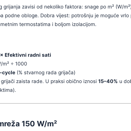
og grijanja zavisi od nekoliko faktora: snage po m² (W/m
tipa podne obloge. Dobra vijest: potrošnju je moguće vrlo
metnim termostatima i boljom izolacijom.
 Efektivni radni sati
W/m² ÷ 1000
-cycle
(% stvarnog rada grijača)
rijači zaista rade. U praksi obično iznosi
15–40%
u dob
ktima).
, mreža 150 W/m²