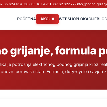
7 65 624 614
+387 66 187 425
+387 62 822 777
info@podno-grijanj
POČETNA
AKCIJA
WEBSHOP
LOKACIJE
BLO
o grijanje, formula p
ika je potrošnja električnog podnog grijanja kroz rea
 dnevni boravak i stan. Formula, duty-cycle i savjeti 