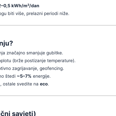
2–0,5 kWh/m²/dan
u biti više, prelazni periodi niže.
šnju?
ja značajno smanjuje gubitke.
plotu (brže postizanje temperature).
ivno zagrijavanje, geofencing.
no štedi
~5–7%
energije.
te, ostale svedite na
eco
.
čni savjeti)