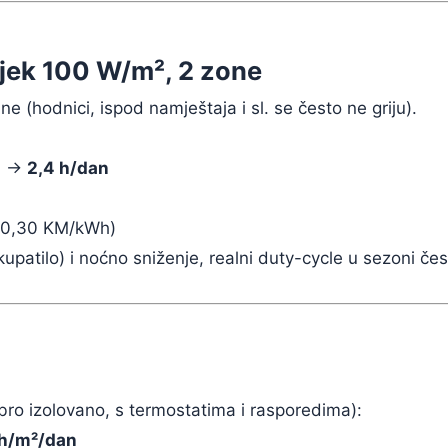
sjek 100 W/m², 2 zone
 (hodnici, ispod namještaja i sl. se često ne griju).
0% →
2,4 h/dan
 0,30 KM/kWh)
upatilo) i noćno sniženje, realni duty-cycle u sezoni č
obro izolovano, s termostatima i rasporedima):
h/m²/dan