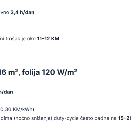
tivno
2,4 h/dan
ni trošak je oko
11–12 KM
.
16 m², folija 120 W/m²
h/dan
 0,30 KM/kWh)
edima (noćno sniženje) duty-cycle često padne na
15–2