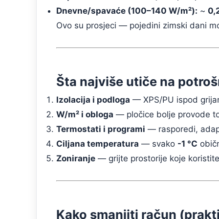
Dnevne/spavaće (100–140 W/m²):
~
0,
Ovo su prosjeci — pojedini zimski dani mog
Šta najviše utiče na potro
Izolacija i podloga
— XPS/PU ispod grijan
W/m² i obloga
— pločice bolje provode to
Termostati i programi
— rasporedi, adapt
Ciljana temperatura
— svako
-1 °C
obič
Zoniranje
— grijte prostorije koje koristi
Kako smanjiti račun (prakti