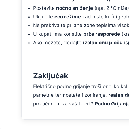
Postavite
noćno sniženje
(npr. 2 °C niže)
Uključite
eco režime
kad niste kući (geofe
Ne prekrivajte grijane zone tepisima viso
U kupatilima koristite
brže rasporede
(kra
Ako možete, dodajte
izolacionu ploču
is
Zaključak
Električno podno grijanje troši onoliko kol
pametne termostate i zoniranje,
realan 
proračunom za vaš tlocrt?
Podno Grijanj