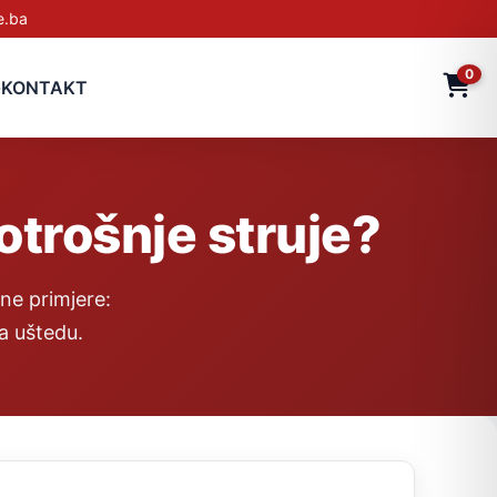
e.ba
0
G
KONTAKT
otrošnje struje?
lne primjere:
za uštedu.