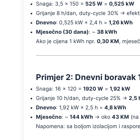
Snaga: 3,5 × 150 =
525 W
=
0,525 kW
Grijanje 8 h/dan, duty-cycle 30% → efek
Dnevno
: 0,525 kW × 2,4 h =
1,26 kWh
Mjesečno (30 dana)
: ~
38 kWh
Ako je cijena 1 kWh npr.
0,30 KM
, mjeseč
Primjer 2: Dnevni boravak 
Snaga: 16 × 120 =
1920 W
=
1,92 kW
Grijanje 10 h/dan, duty-cycle 25% →
2,5 
Dnevno
: 1,92 kW × 2,5 h =
4,8 kWh
Mjesečno
: ~
144 kWh
→ oko
43 KM
(na
Napomena: sa boljom izolacijom i raspor