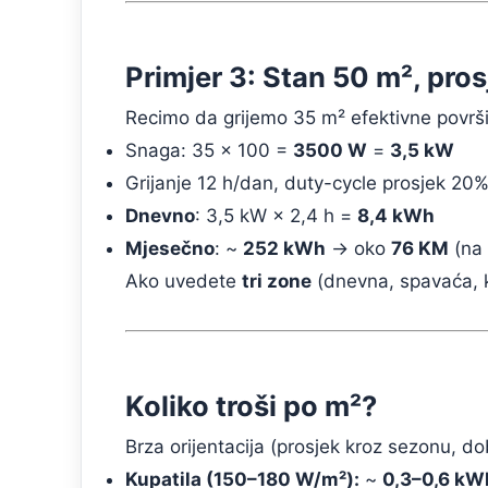
Primjer 3: Stan 50 m², pro
Recimo da grijemo 35 m² efektivne površine
Snaga: 35 × 100 =
3500 W
=
3,5 kW
Grijanje 12 h/dan, duty-cycle prosjek 2
Dnevno
: 3,5 kW × 2,4 h =
8,4 kWh
Mjesečno
: ~
252 kWh
→ oko
76 KM
(na
Ako uvedete
tri zone
(dnevna, spavaća, k
Koliko troši po m²?
Brza orijentacija (prosjek kroz sezonu, d
Kupatila (150–180 W/m²):
~
0,3–0,6 kW