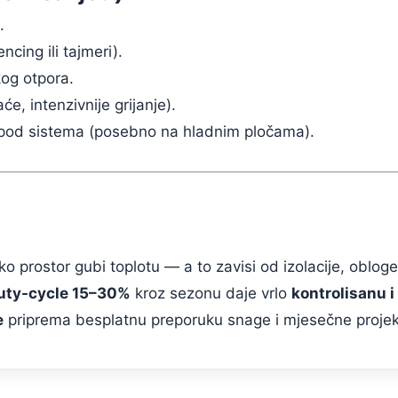
.
ncing ili tajmeri).
kog otpora.
će, intenzivnije grijanje).
pod sistema (posebno na hladnim pločama).
iko prostor gubi toplotu — a to zavisi od izolacije, oblog
duty-cycle 15–30%
kroz sezonu daje vrlo
kontrolisanu i
e
priprema besplatnu preporuku snage i mjesečne projek