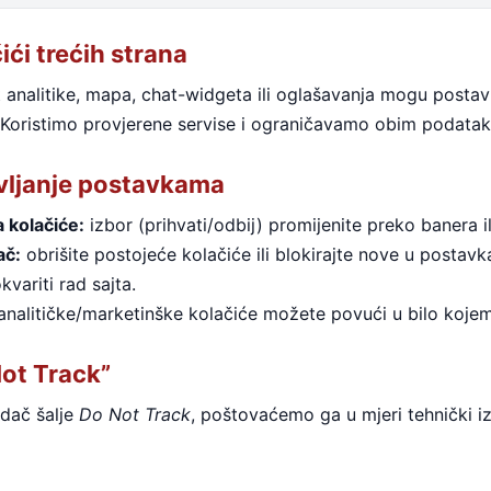
ići trećih strana
 analitike, mapa, chat-widgeta ili oglašavanja mogu postavlja
 Koristimo provjerene servise i ograničavamo obim podata
vljanje postavkama
 kolačiće:
izbor (prihvati/odbij) promijenite preko banera il
ač:
obrišite postojeće kolačiće ili blokirajte nove u postav
variti rad sajta.
 analitičke/marketinške kolačiće možete povući u bilo kojem
Not Track”
dač šalje
Do Not Track
, poštovaćemo ga u mjeri tehnički iz