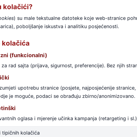
u kolačići?
ookies
) su male tekstualne datoteke koje web-stranice pohr
šarica), poboljšanje iskustva i analitiku posjećenosti.
e kolačića
zni (funkcionalni)
a rad sajta (prijava, sigurnost, preferencije). Bez njih stra
ički
mjeti upotrebu stranice (posjete, najposjećenije stranice, 
Gdje je moguće, podaci se obrađuju zbirno/anonimizovano.
tinški
vantnih oglasa i mjerenje učinka kampanja (retargeting i sl.
i tipičnih kolačića