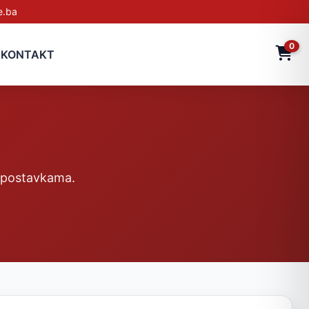
e.ba
0
G
KONTAKT
im postavkama.