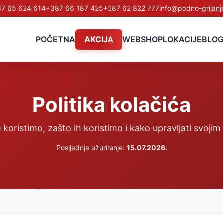
7 65 624 614
+387 66 187 425
+387 62 822 777
info@podno-grijanj
POČETNA
AKCIJA
WEBSHOP
LOKACIJE
BLO
Politika kolačića
 koristimo, zašto ih koristimo i kako upravljati svoj
Posljednje ažuriranje:
15.07.2026.