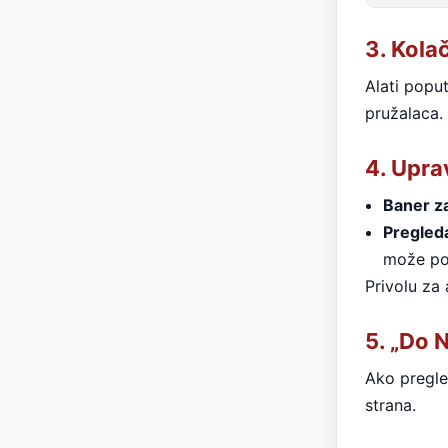
3. Kolač
Alati poput
pružalaca.
4. Upra
Baner za
Pregled
može pok
Privolu za
5. „Do 
Ako pregle
strana.