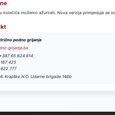
ene
ku kolačića možemo ažurirati. Nova verzija primjenjuje se od
akt
trično podno grijanje
no-grijanje.ba
 +387 65 624 614
 187 425
 822 777
16. Krajiške N.O. Udarne brigade 146b