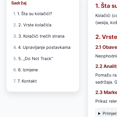
Sadržaj
1. Šta s
1. Šta su kolačići?
Kolačići (
c
(sesija, ko
2. Vrste kolačića
3. Kolačići trećih strana
2. Vrst
2.1 Obave
4. Upravljanje postavkama
Neophodni z
5. „Do Not Track”
2.2 Analit
6. Izmjene
Pomažu razu
7. Kontakt
sadržaja. 
2.3 Marke
Prikaz rele
Primjer