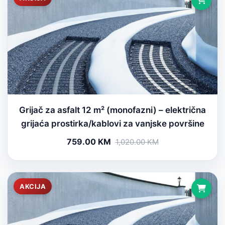
Grijač za asfalt 12 m² (monofazni) – električna
grijaća prostirka/kablovi za vanjske površine
759.00 KM
1,020.00 KM
AKCIJA