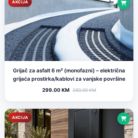
AKCIJA
Grijač za asfalt 6 m² (monofazni) – električna
grijaća prostirka/kablovi za vanjske površine
299.00 KM
380.00 KM
AKCIJA