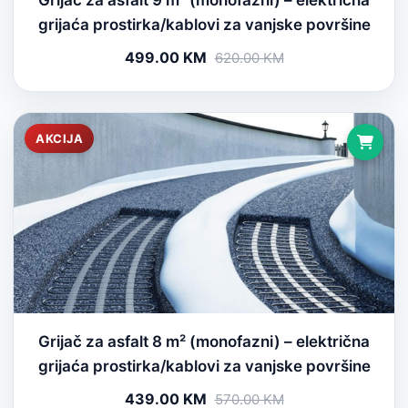
Grijač za asfalt 9 m² (monofazni) – električna
grijaća prostirka/kablovi za vanjske površine
499.00 KM
620.00 KM
AKCIJA
Grijač za asfalt 8 m² (monofazni) – električna
grijaća prostirka/kablovi za vanjske površine
439.00 KM
570.00 KM