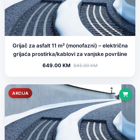
Grijač za asfalt 11 m² (monofazni) – električna
grijaća prostirka/kablovi za vanjske površine
649.00 KM
845.00 KM
AKCIJA