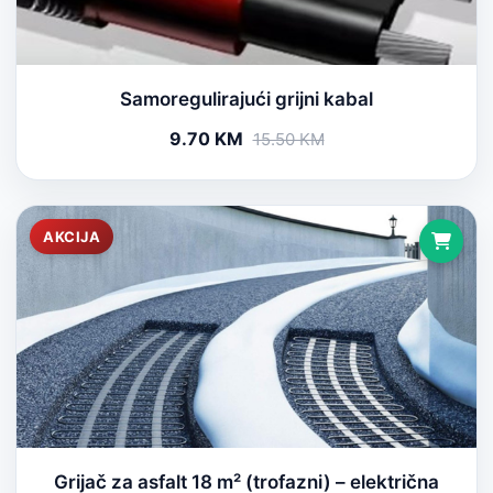
Samoregulirajući grijni kabal
9.70 KM
15.50 KM
AKCIJA
Grijač za asfalt 18 m² (trofazni) – električna