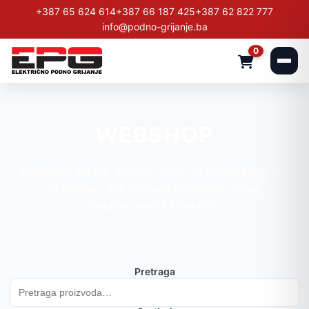
+387 65 624 614
+387 66 187 425
+387 62 822 777
info@podno-grijanje.ba
0
WEBSHOP
Električno podno grijanje, grijač za keramiku, grijač
za lamiant, wifi digitalni termostat, grijaći
kablovi,solarni kolektori.
Pretraga