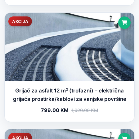
AKCIJA
Grijač za asfalt 12 m² (trofazni) – električna
grijaća prostirka/kablovi za vanjske površine
799.00 KM
1,020.00 KM
AKCIJA