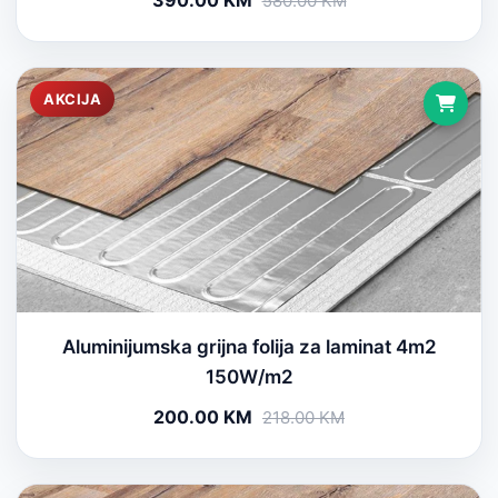
390.00 KM
580.00 KM
AKCIJA
Aluminijumska grijna folija za laminat 4m2
150W/m2
200.00 KM
218.00 KM