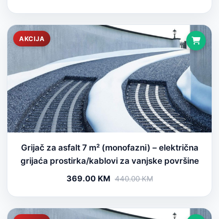
AKCIJA
Grijač za asfalt 7 m² (monofazni) – električna
grijaća prostirka/kablovi za vanjske površine
369.00 KM
440.00 KM