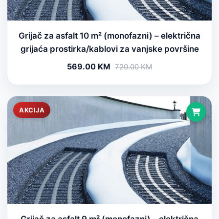
Grijač za asfalt 10 m² (monofazni) – električna
grijaća prostirka/kablovi za vanjske površine
569.00 KM
720.00 KM
AKCIJA