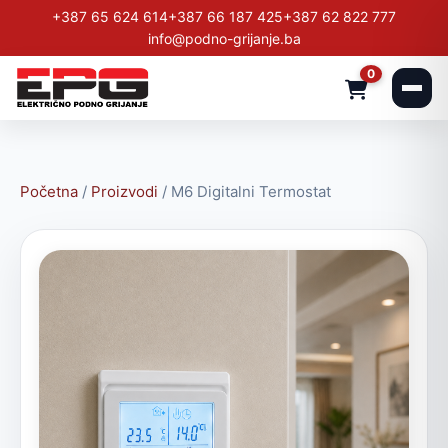
+387 65 624 614
+387 66 187 425
+387 62 822 777
info@podno-grijanje.ba
0
Početna
/
Proizvodi
/
M6 Digitalni Termostat