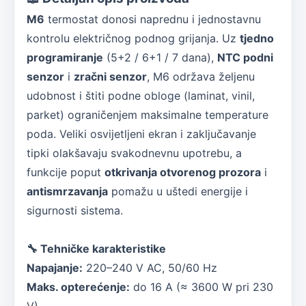
M6
termostat donosi naprednu i jednostavnu
kontrolu električnog podnog grijanja. Uz
tjedno
programiranje
(5+2 / 6+1 / 7 dana),
NTC podni
senzor
i
zračni senzor
, M6 održava željenu
udobnost i štiti podne obloge (laminat, vinil,
parket) ograničenjem maksimalne temperature
poda. Veliki osvijetljeni ekran i zaključavanje
tipki olakšavaju svakodnevnu upotrebu, a
funkcije poput
otkrivanja otvorenog prozora
i
antismrzavanja
pomažu u uštedi energije i
sigurnosti sistema.
🔧 Tehničke karakteristike
Napajanje:
220–240 V AC, 50/60 Hz
Maks. opterećenje:
do 16 A (≈ 3600 W pri 230