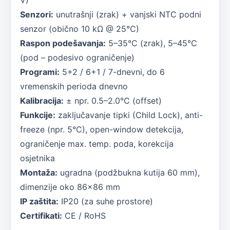
V)
Senzori:
unutrašnji (zrak) + vanjski NTC podni
senzor (obično 10 kΩ @ 25°C)
Raspon podešavanja:
5–35°C (zrak), 5–45°C
(pod – podesivo ograničenje)
Programi:
5+2 / 6+1 / 7-dnevni, do 6
vremenskih perioda dnevno
Kalibracija:
± npr. 0.5–2.0°C (offset)
Funkcije:
zaključavanje tipki (Child Lock), anti-
freeze (npr. 5°C), open-window detekcija,
ograničenje max. temp. poda, korekcija
osjetnika
Montaža:
ugradna (podžbukna kutija 60 mm),
dimenzije oko 86×86 mm
IP zaštita:
IP20 (za suhe prostore)
Certifikati:
CE / RoHS