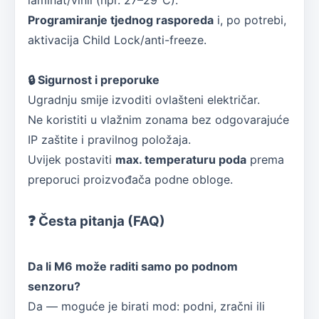
laminat/vinil (npr. 27–29°C).
Programiranje tjednog rasporeda
i, po potrebi,
aktivacija Child Lock/anti-freeze.
🔒 Sigurnost i preporuke
Ugradnju smije izvoditi ovlašteni električar.
Ne koristiti u vlažnim zonama bez odgovarajuće
IP zaštite i pravilnog položaja.
Uvijek postaviti
max. temperaturu poda
prema
preporuci proizvođača podne obloge.
❓ Česta pitanja (FAQ)
Da li M6 može raditi samo po podnom
senzoru?
Da — moguće je birati mod: podni, zračni ili