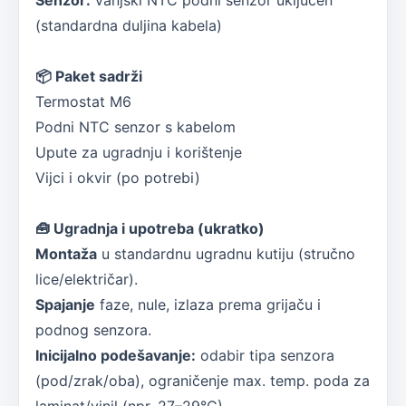
Senzor:
vanjski NTC podni senzor uključen
(standardna duljina kabela)
📦 Paket sadrži
Termostat M6
Podni NTC senzor s kabelom
Upute za ugradnju i korištenje
Vijci i okvir (po potrebi)
🧰 Ugradnja i upotreba (ukratko)
Montaža
u standardnu ugradnu kutiju (stručno
lice/električar).
Spajanje
faze, nule, izlaza prema grijaču i
podnog senzora.
Inicijalno podešavanje:
odabir tipa senzora
(pod/zrak/oba), ograničenje max. temp. poda za