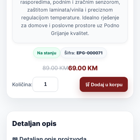
rasporedima, podnim i zračnim senzorom,
zaštitom laminata/vinila i preciznom
regulacijom temperature. Idealno rješenje
za domove i poslovne prostore uz Podno
Grijanje kvalitet.
Na stanju
Šifra:
EPG-000071
69.00 KM
89.00 KM
Količina:
🛒 Dodaj u korpu
Detaljan opis
📖 Detaljan opis proizvoda