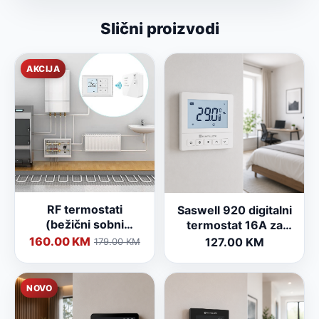
Slični proizvodi
AKCIJA
RF termostati
Saswell 920 digitalni
(bežični sobni
termostat 16A za
termostati za
električno podno
160.00 KM
127.00 KM
179.00 KM
centralno grijanje)
grijanje
NOVO