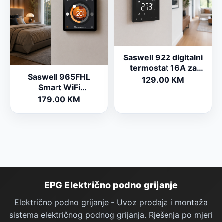
Saswell 922 digitalni
termostat 16A za
Saswell 965FHL
električno podno
129.00 KM
Smart WiFi
grijanje (crni)
termostat 16A za
179.00 KM
električno podno
grijanje
Podno Grijanje — podnožje stranice
EPG Električno podno grijanje
Električno podno grijanje - Uvoz prodaja i montaža
sistema električnog podnog grijanja. Rješenja po mjeri