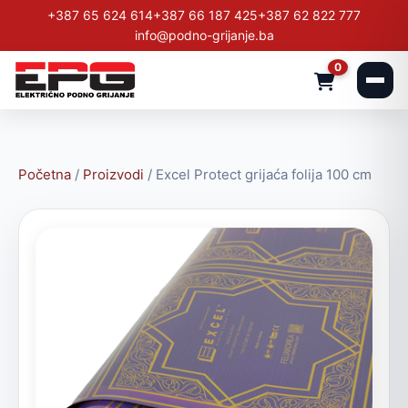
+387 65 624 614
+387 66 187 425
+387 62 822 777
info@podno-grijanje.ba
0
Početna
/
Proizvodi
/
Excel Protect grijaća folija 100 cm