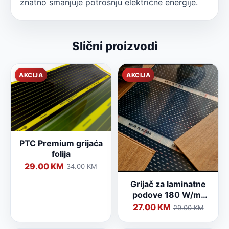
znatno smanjuje potrošnju električne energije.
Slični proizvodi
AKCIJA
AKCIJA
PTC Premium grijaća
folija
29.00 KM
34.00 KM
Grijač za laminatne
podove 180 W/m²
(širine 100 cm)
27.00 KM
29.00 KM