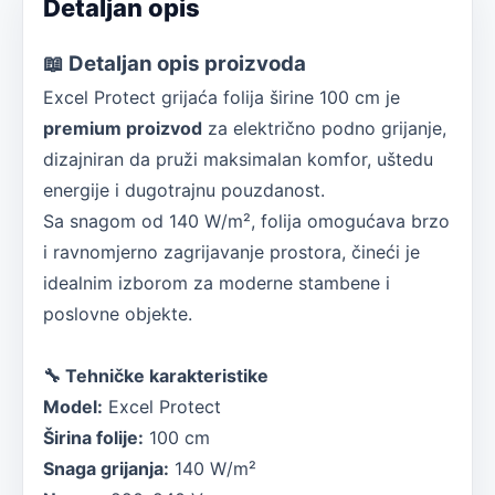
Detaljan opis
📖
Detaljan opis proizvoda
Excel Protect grijaća folija širine 100 cm je
premium proizvod
za električno podno grijanje,
dizajniran da pruži maksimalan komfor, uštedu
energije i dugotrajnu pouzdanost.
Sa snagom od 140 W/m², folija omogućava brzo
i ravnomjerno zagrijavanje prostora, čineći je
idealnim izborom za moderne stambene i
poslovne objekte.
🔧
Tehničke karakteristike
Model:
Excel Protect
Širina folije:
100 cm
Snaga grijanja:
140 W/m²