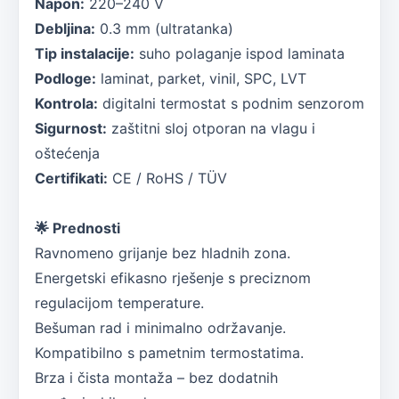
Napon:
220–240 V
Debljina:
0.3 mm (ultratanka)
Tip instalacije:
suho polaganje ispod laminata
Podloge:
laminat, parket, vinil, SPC, LVT
Kontrola:
digitalni termostat s podnim senzorom
Sigurnost:
zaštitni sloj otporan na vlagu i
oštećenja
Certifikati:
CE / RoHS / TÜV
🌟
Prednosti
Ravnomeno grijanje bez hladnih zona.
Energetski efikasno rješenje s preciznom
regulacijom temperature.
Bešuman rad i minimalno održavanje.
Kompatibilno s pametnim termostatima.
Brza i čista montaža – bez dodatnih