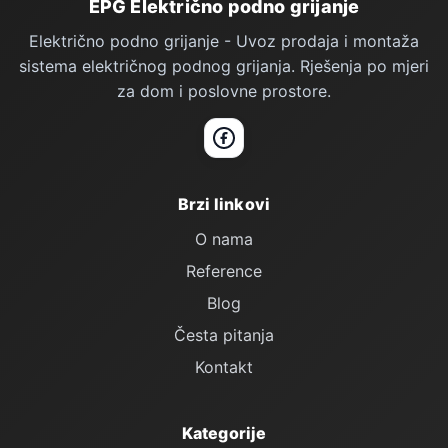
Podno Grijanje — podnožje stranice
EPG Električno podno grijanje
Električno podno grijanje - Uvoz prodaja i montaža
sistema električnog podnog grijanja. Rješenja po mjeri
za dom i poslovne prostore.
Facebook
Brzi linkovi
O nama
Reference
Blog
Česta pitanja
Kontakt
Kategorije