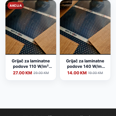
AKCIJA
Grijač za laminatne
Grijač za laminatne
podove 110 W/m²
podove 140 W/m²
(širine 100 cm)
(širine 50 cm)
27.00 KM
14.00 KM
29.00 KM
19.00 KM