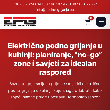
+387 65 624 614
+387 66 187 425
+387 62 822 777
info@podno-grijanje.ba
0
Električno podno grijanje u
kuhinji: planiranje, “no-go”
zone i savjeti za idealan
raspored
Saznajte gdje smije, a gdje ne smije ići električno
podno grijanje u kuhinji, koju snagu odabrati, kako
izbjeći hladne pruge i postaviti termostat/senzor.