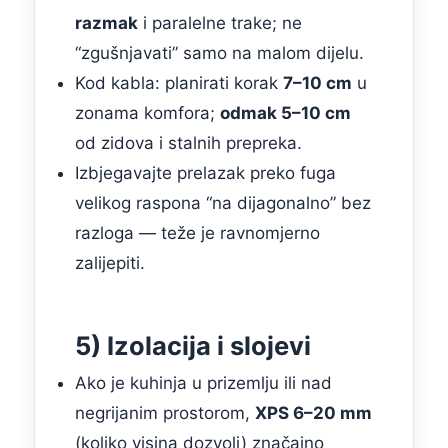
razmak
i paralelne trake; ne
“zgušnjavati” samo na malom dijelu.
Kod kabla: planirati korak
7–10 cm
u
zonama komfora;
odmak 5–10 cm
od zidova i stalnih prepreka.
Izbjegavajte prelazak preko fuga
velikog raspona “na dijagonalno” bez
razloga — teže je ravnomjerno
zalijepiti.
5) Izolacija i slojevi
Ako je kuhinja u prizemlju ili nad
negrijanim prostorom,
XPS 6–20 mm
(koliko visina dozvoli) značajno