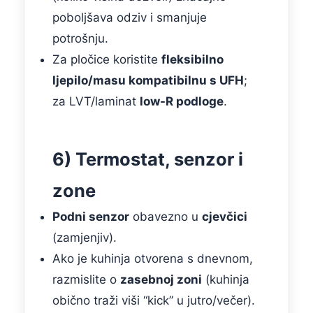
poboljšava odziv i smanjuje
potrošnju.
Za pločice koristite
fleksibilno
ljepilo/masu kompatibilnu s UFH
;
za LVT/laminat
low-R podloge
.
6) Termostat, senzor i
zone
Podni senzor
obavezno u
cjevčici
(zamjenjiv).
Ako je kuhinja otvorena s dnevnom,
razmislite o
zasebnoj zoni
(kuhinja
obično traži viši “kick” u jutro/večer).