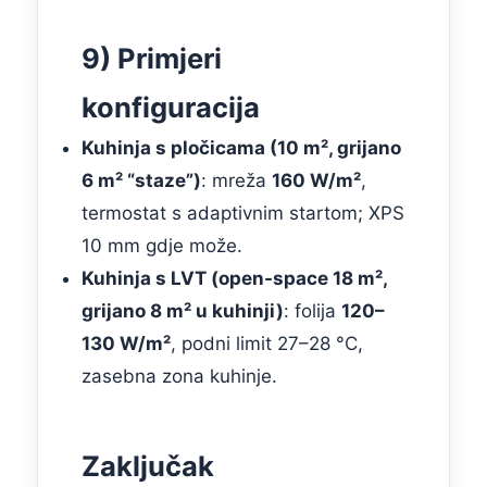
9) Primjeri
konfiguracija
Kuhinja s pločicama (10 m², grijano
6 m² “staze”)
: mreža
160 W/m²
,
termostat s adaptivnim startom; XPS
10 mm gdje može.
Kuhinja s LVT (open-space 18 m²,
grijano 8 m² u kuhinji)
: folija
120–
130 W/m²
, podni limit 27–28 °C,
zasebna zona kuhinje.
Zaključak