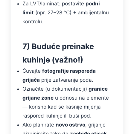
Za LVT/laminat: postavite
podni
limit
(npr. 27–28 °C) + ambijentalnu
kontrolu.
7) Buduće preinake
kuhinje (važno!)
Čuvajte
fotografije rasporeda
grijača
prije zatvaranja poda.
Označite (u dokumentaciji)
granice
grijane zone
u odnosu na elemente
— korisno kad se kasnije mijenja
raspored kuhinje ili buši pod.
Ako planirate
novo ostrvo
, grijanje
dizajnirajte tako da
zaobiđe otisak