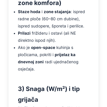
zone komfora)
Staze hoda
i
zone stajanja
: ispred
radne ploče (60–80 cm dubine),
ispred sudopere, šporeta i perilice.
Prilazi
frižideru i ostavi (ali NE
direktno ispod njih).
Ako je
open-space
kuhinja s
pločicama, pokriti i
prijelaz ka
dnevnoj zoni
radi ujednačenog
osjećaja.
3) Snaga (W/m²) i tip
grijača