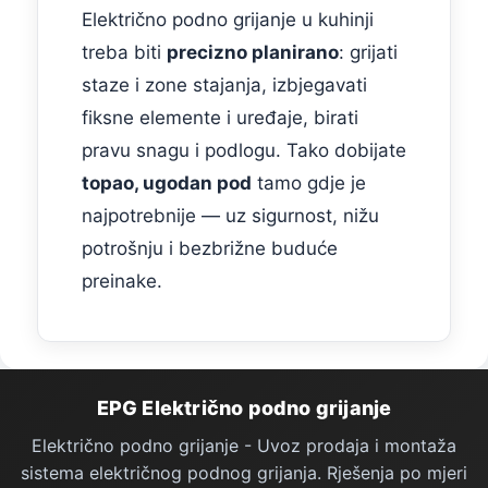
Električno podno grijanje u kuhinji
treba biti
precizno planirano
: grijati
staze i zone stajanja, izbjegavati
fiksne elemente i uređaje, birati
pravu snagu i podlogu. Tako dobijate
topao, ugodan pod
tamo gdje je
najpotrebnije — uz sigurnost, nižu
potrošnju i bezbrižne buduće
preinake.
Podno Grijanje — podnožje stranice
EPG Električno podno grijanje
Električno podno grijanje - Uvoz prodaja i montaža
sistema električnog podnog grijanja. Rješenja po mjeri