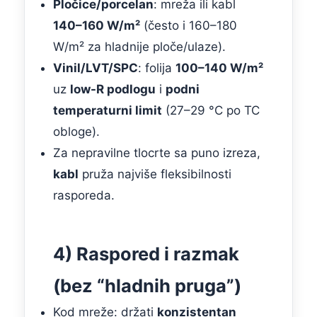
Pločice/porcelan
: mreža ili kabl
140–160 W/m²
(često i 160–180
W/m² za hladnije ploče/ulaze).
Vinil/LVT/SPC
: folija
100–140 W/m²
uz
low-R podlogu
i
podni
temperaturni limit
(27–29 °C po TC
obloge).
Za nepravilne tlocrte sa puno izreza,
kabl
pruža najviše fleksibilnosti
rasporeda.
4) Raspored i razmak
(bez “hladnih pruga”)
Kod mreže: držati
konzistentan