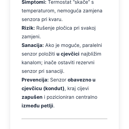
Simptomi:
Termostat “skače” s
temperaturom, nemoguća zamjena
senzora pri kvaru.
Rizik:
Rušenje pločica pri svakoj
zamjeni.
Sanacija:
Ako je moguće, paralelni
senzor položiti
u cjevčici
najbližim
kanalom; inače ostaviti rezervni
senzor pri sanaciji.
Prevencija:
Senzor
obavezno u
cjevčicu (kondut)
, kraj cijevi
zapušen
i pozicioniran centralno
između petlji
.