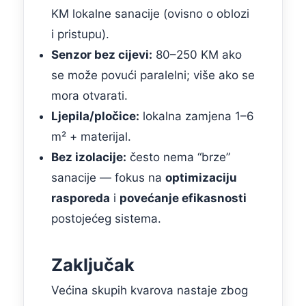
KM lokalne sanacije (ovisno o oblozi
i pristupu).
Senzor bez cijevi:
80–250 KM ako
se može povući paralelni; više ako se
mora otvarati.
Ljepila/pločice:
lokalna zamjena 1–6
m² + materijal.
Bez izolacije:
često nema “brze”
sanacije — fokus na
optimizaciju
rasporeda
i
povećanje efikasnosti
postojećeg sistema.
Zaključak
Većina skupih kvarova nastaje zbog