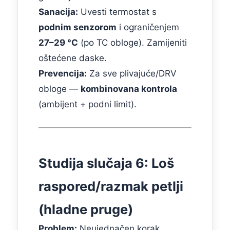
Sanacija:
Uvesti termostat s
podnim senzorom
i ograničenjem
27–29 °C
(po TC obloge). Zamijeniti
oštećene daske.
Prevencija:
Za sve plivajuće/DRV
obloge —
kombinovana kontrola
(ambijent + podni limit).
Studija slučaja 6: Loš
raspored/razmak petlji
(hladne pruge)
Problem:
Neujednačen korak