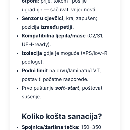
otpora
: prije, tokom i poslije
ugradnje — sačuvati vrijednosti.
Senzor u cjevčici
, kraj zapušen;
pozicija
između petlji
.
Kompatibilna ljepila/masе
(C2/S1,
UFH-ready).
Izolacija
gdje je moguće (XPS/low-R
podloge).
Podni limit
na drvu/laminatu/LVT;
postaviti početne rasporede.
Prvo puštanje
soft-start
, poštovati
sušenje.
Koliko košta sanacija?
Spojnica/žarišna tačka:
150–350