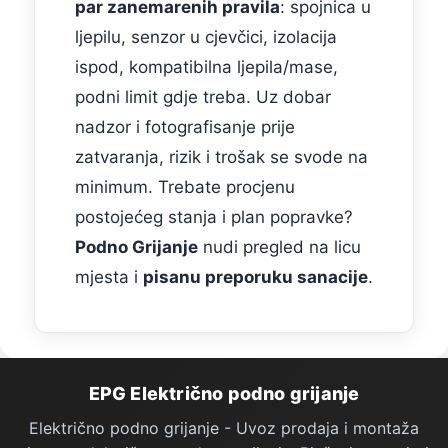
par zanemarenih pravila
: spojnica u
ljepilu, senzor u cjevčici, izolacija
ispod, kompatibilna ljepila/masе,
podni limit gdje treba. Uz dobar
nadzor i fotografisanje prije
zatvaranja, rizik i trošak se svode na
minimum. Trebate procjenu
postojećeg stanja i plan popravke?
Podno Grijanje
nudi pregled na licu
mjesta i
pisanu preporuku sanacije
.
Podno Grijanje — podnožje stranice
EPG Električno podno grijanje
Električno podno grijanje - Uvoz prodaja i montaža