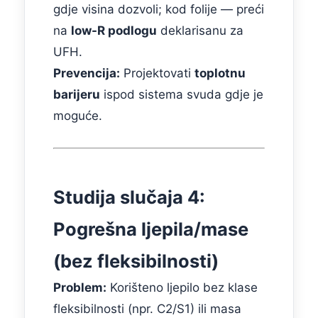
gdje visina dozvoli; kod folije — preći
na
low-R podlogu
deklarisanu za
UFH.
Prevencija:
Projektovati
toplotnu
barijeru
ispod sistema svuda gdje je
moguće.
Studija slučaja 4:
Pogrešna ljepila/masе
(bez fleksibilnosti)
Problem:
Korišteno ljepilo bez klase
fleksibilnosti (npr. C2/S1) ili masa