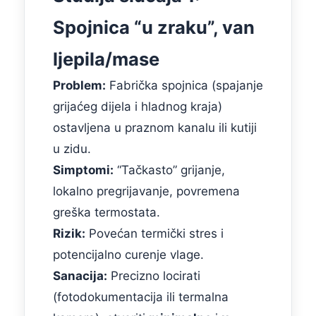
Spojnica “u zraku”, van
ljepila/masе
Problem:
Fabrička spojnica (spajanje
grijaćeg dijela i hladnog kraja)
ostavljena u praznom kanalu ili kutiji
u zidu.
Simptomi:
“Tačkasto” grijanje,
lokalno pregrijavanje, povremena
greška termostata.
Rizik:
Povećan termički stres i
potencijalno curenje vlage.
Sanacija:
Precizno locirati
(fotodokumentacija ili termalna