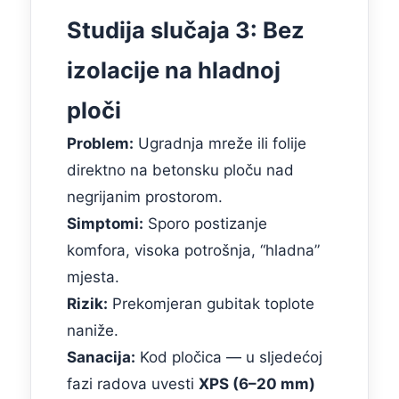
Studija slučaja 3: Bez
izolacije na hladnoj
ploči
Problem:
Ugradnja mreže ili folije
direktno na betonsku ploču nad
negrijanim prostorom.
Simptomi:
Sporo postizanje
komfora, visoka potrošnja, “hladna”
mjesta.
Rizik:
Prekomjeran gubitak toplote
naniže.
Sanacija:
Kod pločica — u sljedećoj
fazi radova uvesti
XPS (6–20 mm)