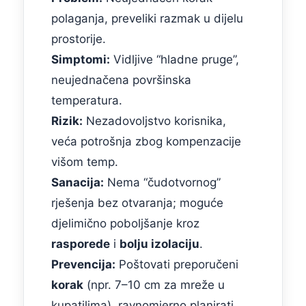
polaganja, preveliki razmak u dijelu
prostorije.
Simptomi:
Vidljive “hladne pruge”,
neujednačena površinska
temperatura.
Rizik:
Nezadovoljstvo korisnika,
veća potrošnja zbog kompenzacije
višom temp.
Sanacija:
Nema “čudotvornog”
rješenja bez otvaranja; moguće
djelimično poboljšanje kroz
rasporede
i
bolju izolaciju
.
Prevencija:
Poštovati preporučeni
korak
(npr. 7–10 cm za mreže u
kupatilima), ravnomjerno planirati