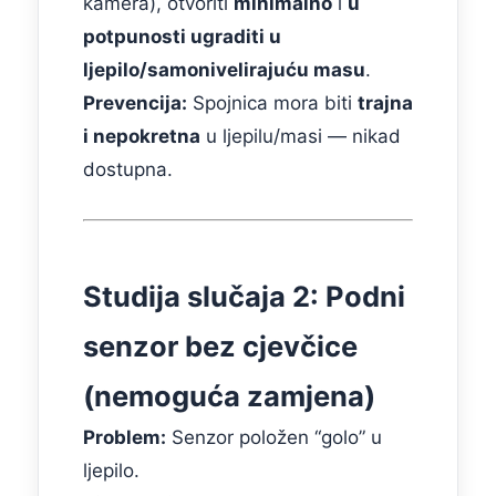
kamera), otvoriti
minimalno
i
u
potpunosti ugraditi u
ljepilo/samonivelirajuću masu
.
Prevencija:
Spojnica mora biti
trajna
i nepokretna
u ljepilu/masi — nikad
dostupna.
Studija slučaja 2: Podni
senzor bez cjevčice
(nemoguća zamjena)
Problem:
Senzor položen “golo” u
ljepilo.