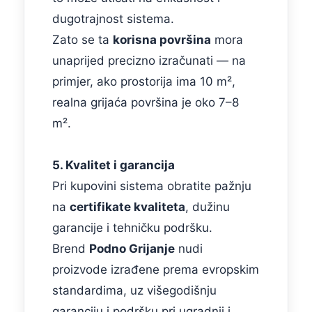
dugotrajnost sistema.
Zato se ta
korisna površina
mora
unaprijed precizno izračunati — na
primjer, ako prostorija ima 10 m²,
realna grijaća površina je oko 7–8
m².
5. Kvalitet i garancija
Pri kupovini sistema obratite pažnju
na
certifikate kvaliteta
, dužinu
garancije i tehničku podršku.
Brend
Podno Grijanje
nudi
proizvode izrađene prema evropskim
standardima, uz višegodišnju
garanciju i podršku pri ugradnji i