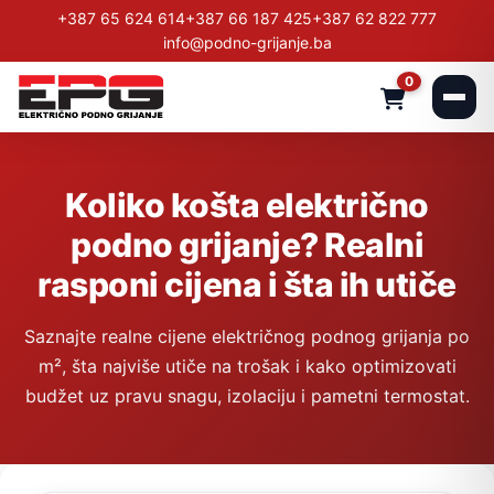
+387 65 624 614
+387 66 187 425
+387 62 822 777
info@podno-grijanje.ba
0
Koliko košta električno
podno grijanje? Realni
rasponi cijena i šta ih utiče
Saznajte realne cijene električnog podnog grijanja po
m², šta najviše utiče na trošak i kako optimizovati
budžet uz pravu snagu, izolaciju i pametni termostat.