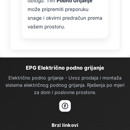
oblogu. Tim
Podno Grijanje
može pripremiti preporuku
snage i okvirni predračun prema
vašem prostoru.
Podno Grijanje — podnožje stranice
EPG Električno podno grijanje
Električno podno grijanje - Uvoz prodaja i montaža
sistema električnog podnog grijanja. Rješenja po mjeri
za dom i poslovne prostore.
Facebook
Brzi linkovi