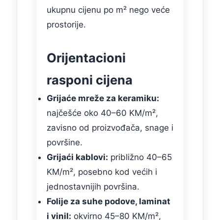
ukupnu cijenu po m² nego veće
prostorije.
Orijentacioni
rasponi cijena
Grijaće mreže za keramiku:
najčešće oko 40–60 KM/m²,
zavisno od proizvođača, snage i
površine.
Grijaći kablovi:
približno 40–65
KM/m², posebno kod većih i
jednostavnijih površina.
Folije za suhe podove, laminat
i vinil:
okvirno 45–80 KM/m²,