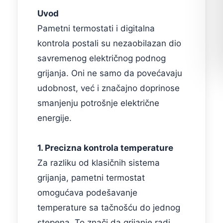
Uvod
Pametni termostati i digitalna
kontrola postali su nezaobilazan dio
savremenog električnog podnog
grijanja. Oni ne samo da povećavaju
udobnost, već i značajno doprinose
smanjenju potrošnje električne
energije.
1. Precizna kontrola temperature
Za razliku od klasičnih sistema
grijanja, pametni termostat
omogućava podešavanje
temperature sa tačnošću do jednog
stepena. To znači da grijanje radi