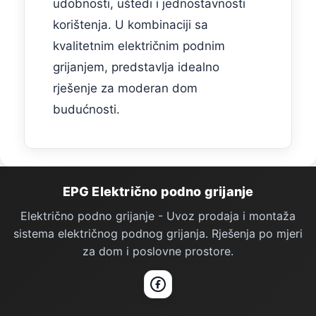
udobnosti, uštedi i jednostavnosti
korištenja. U kombinaciji sa
kvalitetnim električnim podnim
grijanjem, predstavlja idealno
rješenje za moderan dom
budućnosti.
Podno Grijanje — podnožje stranice
EPG Električno podno grijanje
Električno podno grijanje - Uvoz prodaja i montaža
sistema električnog podnog grijanja. Rješenja po mjeri
za dom i poslovne prostore.
Facebook