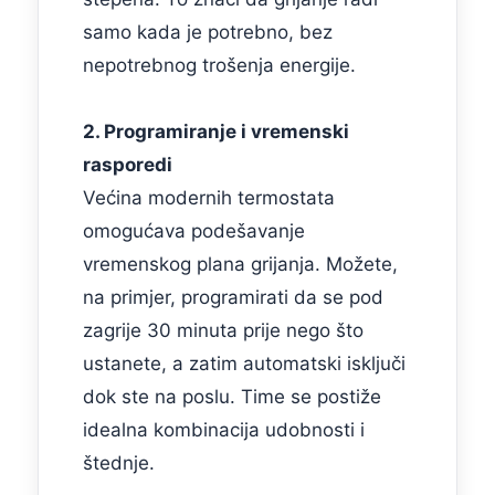
samo kada je potrebno, bez
nepotrebnog trošenja energije.
2. Programiranje i vremenski
rasporedi
Većina modernih termostata
omogućava podešavanje
vremenskog plana grijanja. Možete,
na primjer, programirati da se pod
zagrije 30 minuta prije nego što
ustanete, a zatim automatski isključi
dok ste na poslu. Time se postiže
idealna kombinacija udobnosti i
štednje.