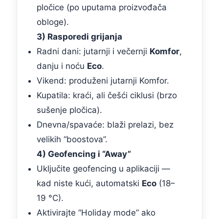
pločice (po uputama proizvođača
obloge).
3) Rasporedi grijanja
Radni dani: jutarnji i večernji
Komfor
,
danju i noću
Eco
.
Vikend: produženi jutarnji Komfor.
Kupatila: kraći, ali češći ciklusi (brzo
sušenje pločica).
Dnevna/spavaće: blaži prelazi, bez
velikih “boostova”.
4) Geofencing i “Away”
Uključite geofencing u aplikaciji —
kad niste kući, automatski
Eco
(18–
19 °C).
Aktivirajte “Holiday mode” ako