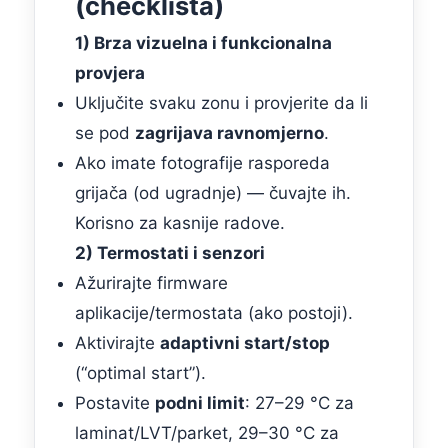
(checklista)
1) Brza vizuelna i funkcionalna
provjera
Uključite svaku zonu i provjerite da li
se pod
zagrijava ravnomjerno
.
Ako imate fotografije rasporeda
grijača (od ugradnje) — čuvajte ih.
Korisno za kasnije radove.
2) Termostati i senzori
Ažurirajte firmware
aplikacije/termostata (ako postoji).
Aktivirajte
adaptivni start/stop
(“optimal start”).
Postavite
podni limit
: 27–29 °C za
laminat/LVT/parket, 29–30 °C za