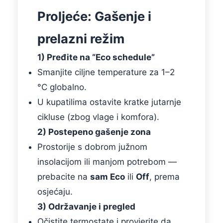
Proljeće: Gašenje i
prelazni režim
1) Pređite na “Eco schedule”
Smanjite ciljne temperature za 1–2
°C globalno.
U kupatilima ostavite kratke jutarnje
cikluse (zbog vlage i komfora).
2) Postepeno gašenje zona
Prostorije s dobrom južnom
insolacijom ili manjom potrebom —
prebacite na
sam Eco
ili
Off
, prema
osjećaju.
3) Održavanje i pregled
Očistite termostate i provjerite da