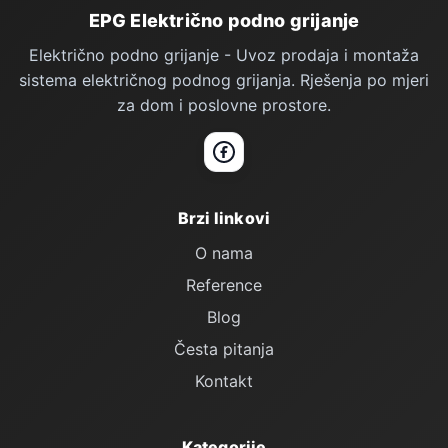
Podno Grijanje — podnožje stranice
EPG Električno podno grijanje
Električno podno grijanje - Uvoz prodaja i montaža
sistema električnog podnog grijanja. Rješenja po mjeri
za dom i poslovne prostore.
Facebook
Brzi linkovi
O nama
Reference
Blog
Česta pitanja
Kontakt
Kategorije