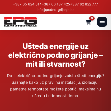
+387 65 624 614
+387 66 187 425
+387 62 822 777
info@podno-grijanje.ba
0
Ušteda energije uz
električno podno grijanje –
mit ili stvarnost?
Da li električno podno grijanje zaista štedi energiju?
Saznajte kako uz pravilnu instalaciju, izolaciju i
pametne termostate možete postići maksimalnu
uštedu i udobnost doma.