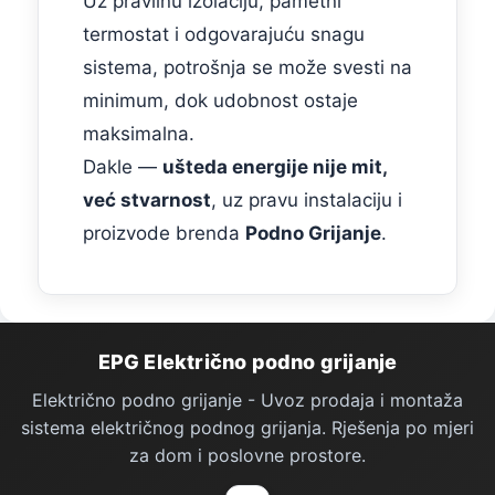
Uz pravilnu izolaciju, pametni
termostat i odgovarajuću snagu
sistema, potrošnja se može svesti na
minimum, dok udobnost ostaje
maksimalna.
Dakle —
ušteda energije nije mit,
već stvarnost
, uz pravu instalaciju i
proizvode brenda
Podno Grijanje
.
Podno Grijanje — podnožje stranice
EPG Električno podno grijanje
Električno podno grijanje - Uvoz prodaja i montaža
sistema električnog podnog grijanja. Rješenja po mjeri
za dom i poslovne prostore.