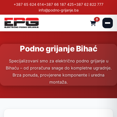
+387 65 624 614
+387 66 187 425
+387 62 822 777
info@podno-grijanje.ba
0
Podno grijanje Bihać
Specijalizovani smo za električno podno grijanje u
Bihaću – od proračuna snage do kompletne ugradnje.
Brza ponuda, provjerene komponente i uredna
montaža.