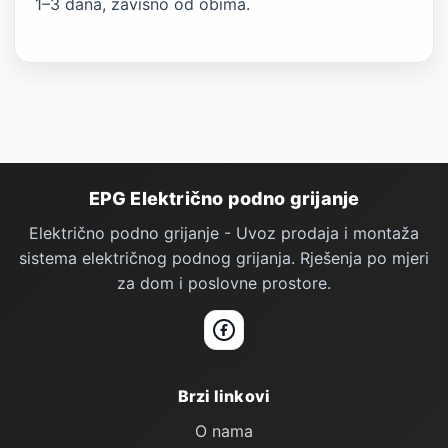
1–3 dana, zavisno od obima.
Podno Grijanje — podnožje stranice
EPG Električno podno grijanje
Električno podno grijanje - Uvoz prodaja i montaža
sistema električnog podnog grijanja. Rješenja po mjeri
za dom i poslovne prostore.
Facebook
Brzi linkovi
O nama