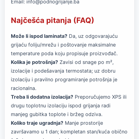
Email:
info@podnogrijanje.ba
Najčešća pitanja (FAQ)
Može li ispod laminata?
Da, uz odgovarajuću
grijaću foliju/mrežu i poštovanje maksimalne
temperature poda koju propisuje proizvođač.
Kolika je potrošnja?
Zavisi od snage po m²,
izolacije i podešavanja termostata; uz dobru
izolaciju i pravilno programiranje potrošnja je
racionalna.
Treba li dodatna izolacija?
Preporučujemo XPS ili
drugu toplotnu izolaciju ispod grijanja radi
manjeg gubitka toplote i bržeg odziva.
Koliko traje ugradnja?
Manje prostorije
završavamo u 1 dan; kompletan stan/kuća obično