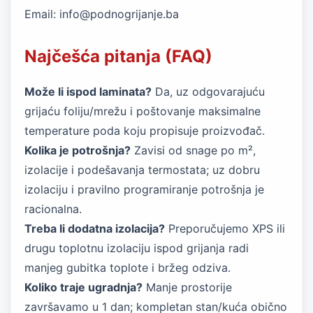
Email:
info@podnogrijanje.ba
Najčešća pitanja (FAQ)
Može li ispod laminata?
Da, uz odgovarajuću
grijaću foliju/mrežu i poštovanje maksimalne
temperature poda koju propisuje proizvođač.
Kolika je potrošnja?
Zavisi od snage po m²,
izolacije i podešavanja termostata; uz dobru
izolaciju i pravilno programiranje potrošnja je
racionalna.
Treba li dodatna izolacija?
Preporučujemo XPS ili
drugu toplotnu izolaciju ispod grijanja radi
manjeg gubitka toplote i bržeg odziva.
Koliko traje ugradnja?
Manje prostorije
završavamo u 1 dan; kompletan stan/kuća obično