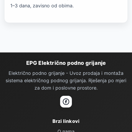
1–3 dana, zavisno od obima.
Podno Grijanje — podnožje stranice
EPG Električno podno grijanje
Električno podno grijanje - Uvoz prodaja i montaža
sistema električnog podnog grijanja. Rješenja po mjeri
za dom i poslovne prostore.
Facebook
Brzi linkovi
O nama